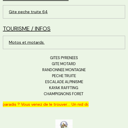
Gite peche truite 64
TOURISME / INFOS
Motos et motards.
GITES PYRENEES
GITE MOTARD
RANDONNEE MONTAGNE
PECHE TRUITE
ESCALADE ALPINISME
KAYAK RAFFTING
CHAMPIGNONS FORET
aradis ? Vous venez de le trouver.... Un nid douillet vous a été prép
Merci de votre visite