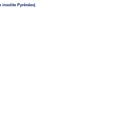
n insolite Pyrénées|
URBE SAINT CHRISTAU | GURMENCON | SARRANCE | BEDOUS | LESCUN