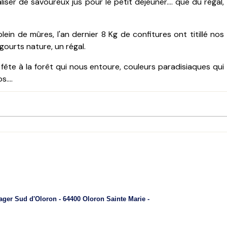
er de savoureux jus pour le petit déjeuner.... que du régal,
lein de mûres, l'an dernier 8 Kg de confitures ont titillé nos
gourts nature, un régal.
 fête à la forêt qui nous entoure, couleurs paradisiaques qui
....
ger Sud d'Oloron - 64400 Oloron Sainte Marie -