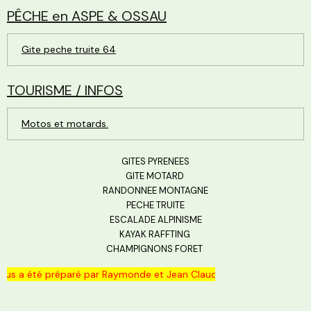
PÊCHE en ASPE & OSSAU
Gite peche truite 64
TOURISME / INFOS
Motos et motards.
GITES PYRENEES
GITE MOTARD
RANDONNEE MONTAGNE
PECHE TRUITE
ESCALADE ALPINISME
KAYAK RAFFTING
CHAMPIGNONS FORET
us a été préparé par Raymonde et Jean Claude, près de la forêt du Ba