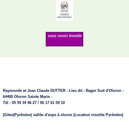
Merci de votre visite
surveillez
les PROMOS
ANIMATIONS
au plaisir de
vous revoir bientôt
Raymonde et Jean Claude DUTTER - Lieu dit : Bager Sud d'Oloron -
64400 Oloron Sainte Marie -
Tél : 05 59 34 46 27 / 06 17 61 04 10
|Gites|Pyrénées| vallée d'aspe à oloron |Location insolite Pyrénées|