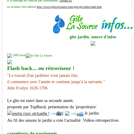
si ce message ne s'affiche pas correctement,
cliquez ici
ou recopiez cette adresse
http://www.gite-la-source.com/gite-gls-infos-mail.htm
gîte jardin, source d'infos
2009 hiver
Flash back... ou rétroviseur !
"Le travail d'un jardinier n'est jamais fini,
il commence avec l'année et continue jusqu'à la suivante."
John Evelyn 1620-1706
Le gîte est entré dans sa seconde année,
proposée par TopRural, présentation du 'propriétaire'.
le jardin.
<clic
<clic
Au fil des saisons le jardin a crée l'actualité. Vidéos rétrospectives.
carrefours de passionnés...