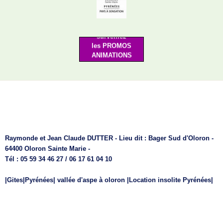
Merci de votre visite
surveillez
les PROMOS
ANIMATIONS
au plaisir de
vous revoir bientôt
Raymonde et Jean Claude DUTTER - Lieu dit : Bager Sud d'Oloron -
64400 Oloron Sainte Marie -
Tél : 05 59 34 46 27 / 06 17 61 04 10
|Gites|Pyrénées| vallée d'aspe à oloron |Location insolite Pyrénées|