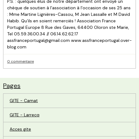
P.S. : quelques élus de notre département ont envoyé un
chèque de soutien à l’association à l’occasion de ses 25 ans
: Mme Martine Lignières-Cassou, M Jean Lassalle et M David
Habib. Qu’ils en soient remerciés ! Association France
Portugal Europe 8 Rue des Gaves, 64400 Oloron ste Marie,
Tel 05.59.36.00.34 // 06.14.62.62.17
assfranceportugal@gmail.com www.assfranceportugal.over-
blog.com
0 commentaire
Pages
GITE - Camat
GITE - Larrecq
Acces gite