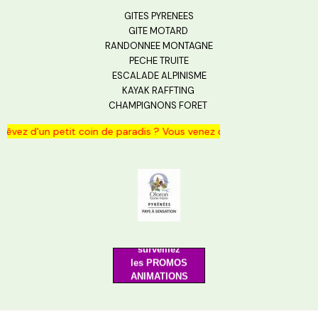
GITES PYRENEES
GITE MOTARD
RANDONNEE MONTAGNE
PECHE TRUITE
ESCALADE ALPINISME
KAYAK RAFFTING
CHAMPIGNONS FORET
vez d'un petit coin de paradis ? Vous venez de le trouver.... Un nid 
Merci de votre visite
surveillez
les PROMOS
ANIMATIONS
au plaisir de
vous revoir bientôt