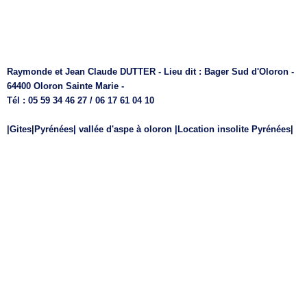
Raymonde et Jean Claude DUTTER - Lieu dit : Bager Sud d'Oloron -
64400 Oloron Sainte Marie -
Tél : 05 59 34 46 27 / 06 17 61 04 10
|Gites|Pyrénées| vallée d'aspe à oloron |Location insolite Pyrénées|
|OLORON SAINTE MARIE | EYSUS | ASASP | LURBE SAINT
CHRISTAU | GURMENCON | SARRANCE | BEDOUS | LESCUN |
ARUDY | LARUNS |