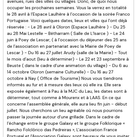
avenues, rues des villes ou villages. Donc, de quoi nous
occuper les prochaines semaines. Vous la verrez en totalité
le 28 avril à l’Espace Laulhère à l’occasion de la soirée Franco
Portugaise. Voici quelques dates, lieux et villes qui l’ont déjà
réservée : - Le 28 avril à Oloron (Espace Laulhère ) - Du 25
au 28 Mai Lestelle – Bétharram ( Salle de L’Isarce ) - Le 24
juin à Poey de Lescar, ( à l’occasion du déjeuner des 25 ans
de l’association en partenariat avec la Mairie de Poey de
Lescar ) - Du 16 au 27 juillet Arudy (salle de la Mairie) - Tout
le mois d’aout (lieu à déterminer) - Le 22 et 23 septembre à
Beuste ( dans le cadre d’une animation du village) - Du 6 au
14 octobre Oloron (semaine Culturelle) - Du 16 au 27
octobre à Nay ( Office de Tourisme) Nous vous tiendrons
informés au fur et à mesure des lieux où elle ira. Elle sera
exposée également à Pau à la MJC du Lau, les dates sont à
déterminer, tout comme à Mourenx et à LAAS. En ce qui
concerne l’assemblée générale, elle aura lieu fin juin - début
juillet. Nous cherchons un lieu agréable où nous pourrions
passer la journée autour d’une grillade. Dans le cadre de
l’échange entre le groupe Galaxy et le groupe Folklorique «
Rancho Folclórico das Pedreiras », L'association France
Portugal et l'Association Galaxy, sont heureux de vous inviter