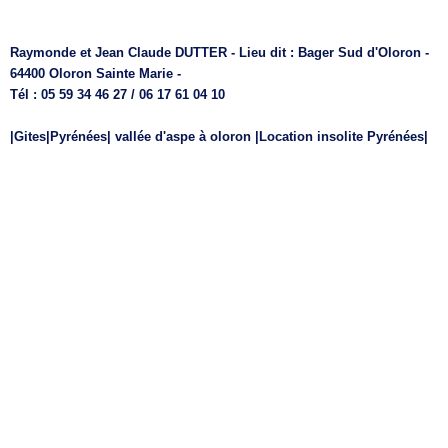
Raymonde et Jean Claude DUTTER - Lieu dit : Bager Sud d'Oloron -
64400 Oloron Sainte Marie -
Tél : 05 59 34 46 27 / 06 17 61 04 10
|Gites|Pyrénées| vallée d'aspe à oloron |Location insolite Pyrénées|
|OLORON SAINTE MARIE | EYSUS | ASASP | LURBE SAINT
CHRISTAU | GURMENCON | SARRANCE | BEDOUS | LESCUN |
ARUDY | LARUNS |